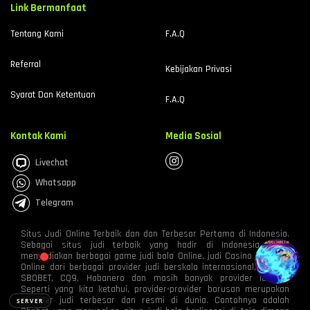
Link Bermanfaat
Tentang Kami
F.A.Q
Referral
Kebijakan Privasi
⚡
⚡
Syarat Dan Ketentuan
F.A.Q
Kontak Kami
Media Sosial
Livechat
Whatsapp
Telegram
> Ready to connect
▊
Situs Judi Online Terbaik dan dan Terbesar Pertama di Indonesia.
Sebagai situs judi terbaik yang hadir di Indonesia, kami
menyediakan berbagai game judi bola Online, judi Casino dan Slot
Online dari berbagai provider judi berskala internasional, seperti
SBOBET, CQ9, Habanero dan masih banyak provider lainnya.
Seperti yang kita ketahui, provider-provider barusan merupakan
provider judi terbesar dan resmi di dunia. Contohnya adalah
SERVER