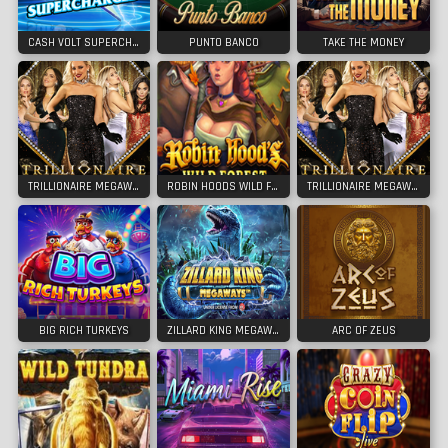
CASH VOLT SUPERCHARGED
PUNTO BANCO
TAKE THE MONEY
TRILLIONAIRE MEGAWAYS
ROBIN HOODS WILD FOREST
TRILLIONAIRE MEGAWAYS
BIG RICH TURKEYS
ZILLARD KING MEGAWAYS
ARC OF ZEUS