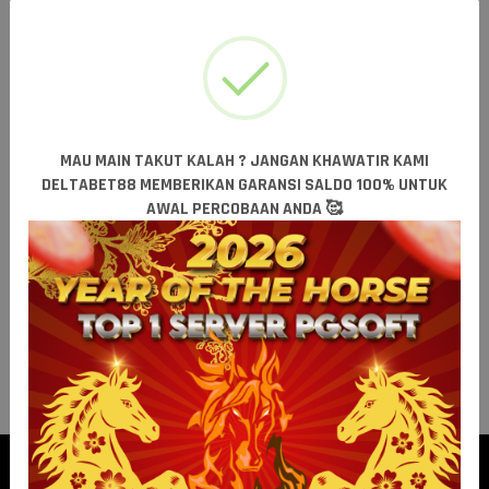
Dengan menetapkan DAFTAR, Anda menyatakan bahwa benar Anda
MAU MAIN TAKUT KALAH ? JANGAN KHAWATIR KAMI
berusia 18 tahun ke atas dan Anda setuju dengan
DELTABET88 MEMBERIKAN GARANSI SALDO 100% UNTUK
Syarat dan Ketentuan
AWAL PERCOBAAN ANDA 🥰
DAFTAR
Sudah punya akun?
MASUK
Tanggung Jawab Bermain