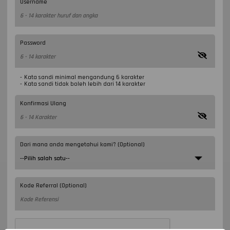
Username
Password
Kata sandi minimal mengandung 6 karakter
Kata sandi tidak boleh lebih dari 14 karakter
Konfirmasi Ulang
Dari mana anda mengetahui kami? (Optional)
--Pilih salah satu--
Kode Referral (Optional)