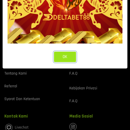
Aman Dan Terpercaya
OK
Link Bermanfaat
Tentang Kami
F.A.Q
Referral
Kebijakan Privasi
Syarat Dan Ketentuan
F.A.Q
Kontak Kami
Media Sosial
Livechat