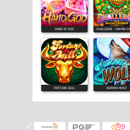
HAND OF GOD
FORTUNE BULL
AURORA WOLF