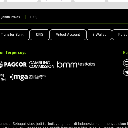
ijakan Privasi
F.A.Q
Transfer Bank
QRIS
Virtual Account
E Wallet
Pulsa
an Terpercaya
Ko
onesia. Sebagai situs judi terbaik yang hadir di Indonesia, kami menyediakan b