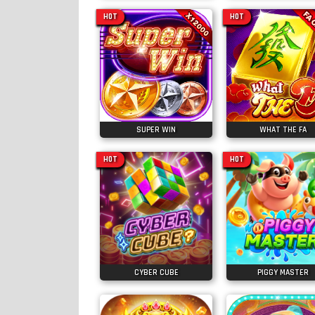
HOT
HOT
SUPER WIN
WHAT THE FA
HOT
HOT
CYBER CUBE
PIGGY MASTER