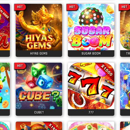
HOT
HOT
HOT
HIYAS GEMS
SUGAR BOOM
TR
HOT
CUBE?
777