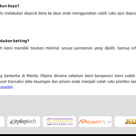
Akun Saya?
lu melakukan deposit dana ke akun anda menggunakan salah satu opsi deposit 
akukan betting?
eh kami memiliki taruhan minimal sesuai permainan yang dipilih. Semua in
g berkantor di Manila, Filipina dimana sebelum kami beroperasi kami sud
ruh transaksi data keuangan dan privasi anda menjadi salah satu prioritas 
tabet88