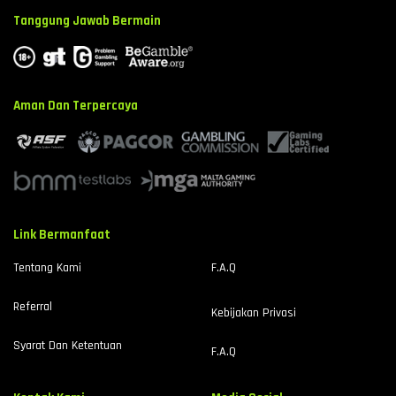
Tanggung Jawab Bermain
Aman Dan Terpercaya
Link Bermanfaat
Tentang Kami
F.A.Q
Referral
Kebijakan Privasi
⚡
⚡
Syarat Dan Ketentuan
F.A.Q