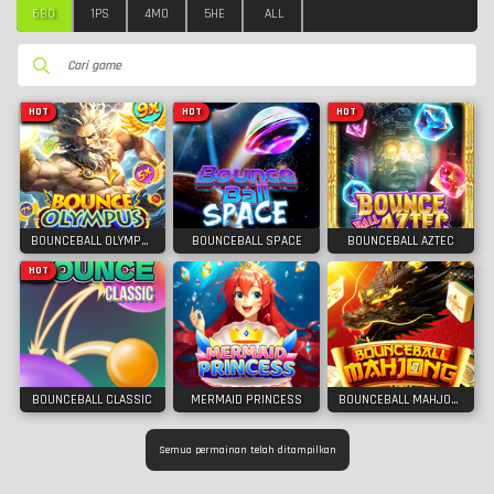
6BO
1PS
4MO
5HE
ALL
HOT
HOT
HOT
BOUNCEBALL OLYMPUS
BOUNCEBALL SPACE
BOUNCEBALL AZTEC
HOT
BOUNCEBALL CLASSIC
MERMAID PRINCESS
BOUNCEBALL MAHJONG
Semua permainan telah ditampilkan