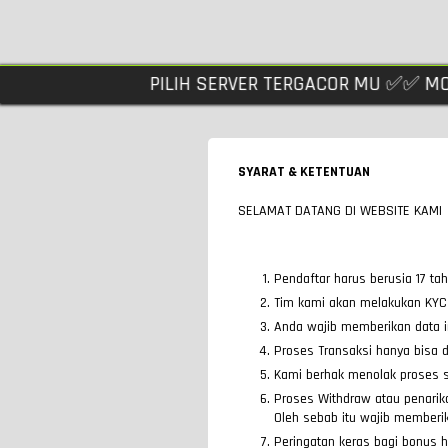
PILIH SERVER TERGACOR MU ✅✅ MOH
SYARAT & KETENTUAN
SELAMAT DATANG DI WEBSITE KAMI
Pendaftar harus berusia 17 ta
Tim kami akan melakukan KYC
Anda wajib memberikan data in
Proses Transaksi hanya bisa d
Kami berhak menolak proses 
Proses Withdraw atau penarika
Oleh sebab itu wajib memberik
Peringatan keras bagi bonus hu