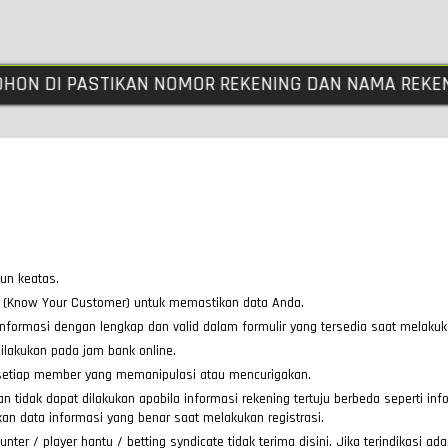
Inggris
(EN)
China
(ZH)
ON DI PASTIKAN NOMOR REKENING DAN NAMA REKENIN
Cambodia
(KM)
Indonesia
(ID)
Thailand
(TH)
Vietnam
(VI)
hun keatas.
 (Know Your Customer) untuk memastikan data Anda.
formasi dengan lengkap dan valid dalam formulir yang tersedia saat melakuk
ilakukan pada jam bank online.
setiap member yang memanipulasi atau mencurigakan.
n tidak dapat dilakukan apabila informasi rekening tertuju berbeda seperti in
an data informasi yang benar saat melakukan registrasi.
nter / player hantu / betting syndicate tidak terima disini. Jika terindikasi a