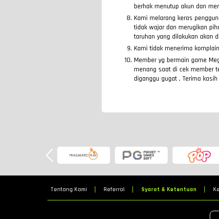
berhak menutup akun dan meny
Kami melarang keras pengguna
tidak wajar dan merugikan pi
taruhan yang dilakukan akan d
Kami tidak menerima komplain
Member yg bermain game Mega
menang saat di cek member te
diganggu gugat , Terima kasih 
⚡
⚡
Tentang Kami
Referral
Syarat & Ketentuan
Ke
> Ready to connect