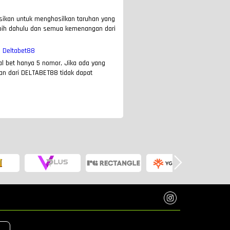
sikan untuk menghasilkan taruhan yang
ebih dahulu dan semua kemenangan dari
.
Deltabet88
 bet hanya 5 nomor, Jika ada yang
an dari DELTABET88 tidak dapat