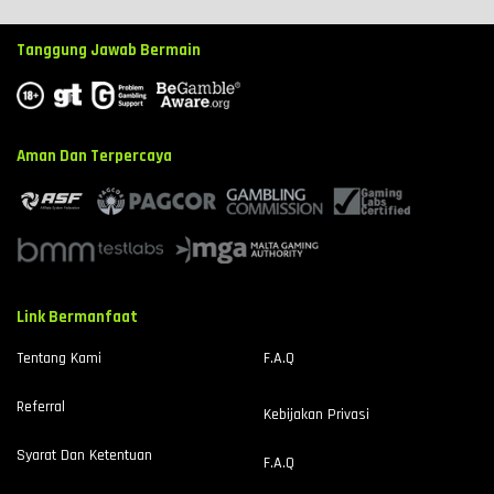
Tanggung Jawab Bermain
Aman Dan Terpercaya
⚡
⚡
Link Bermanfaat
Tentang Kami
F.A.Q
Referral
Kebijakan Privasi
Syarat Dan Ketentuan
F.A.Q
> Ready to connect