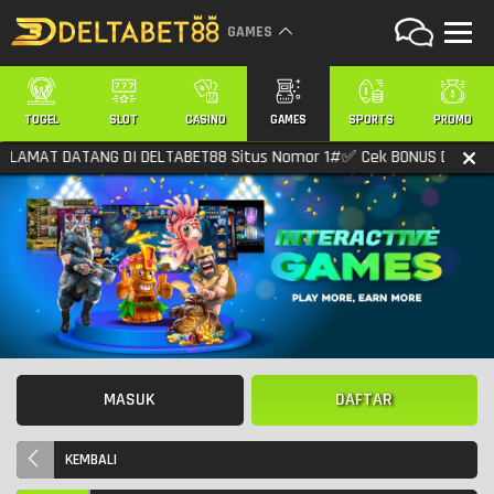
GAMES
TOGEL
SLOT
CASINO
GAMES
SPORTS
PROMO
LAMAT DATANG DI DELTABET88 Situs Nomor 1#✅ Cek BONUS DELTABET
MASUK
DAFTAR
KEMBALI