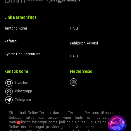
Link Bermanfaat
Tentang Kami
F.A.Q
Referral
Kebijakan Privasi
⚡
⚡
Syarat Dan Ketentuan
F.A.Q
Kontak Kami
Media Sosial
Livechat
Whatsapp
Telegram
> Ready to connect
▊
Situs Judi Online Terbaik dan dan Terbesar Pertama di Indonesia.
Sebagai situs judi terbaik yang hadir di Indonesia, kami
menyediakan berbagai game judi bola Online, judi Casino dan Slot
Online dari berbagai provider judi berskala internasional, seperti