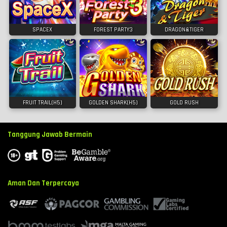
SPACEX
FOREST PARTY3
DRAGON&TIGER
FRUIT TRAIL(H5)
GOLDEN SHARK(H5)
GOLD RUSH
Tanggung Jawab Bermain
Aman Dan Terpercaya